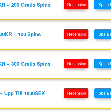
R + 200 Gratis Spins
Recension
Spela 
00KR + 100 Spins
Recension
Spela 
R + 300 Gratis Spins
Recension
Spela 
% Upp Till 1000SEK
Recension
Spela 