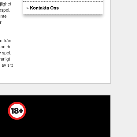
jlighet
» Kontakta Oss
ospel.
inte
r
en från
kan du
 spel,
arligt
av sitt