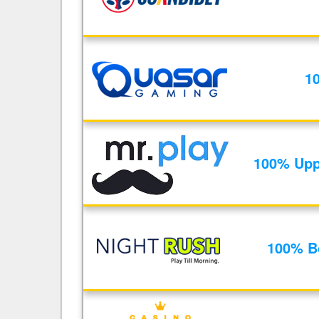
1
100% Upp 
100% B