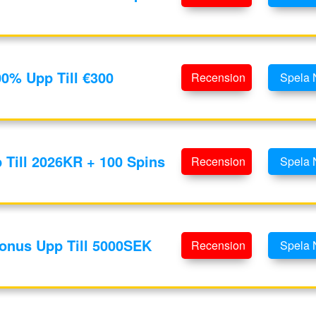
00% Upp Till €300
Recension
Spela 
Till 2026KR + 100 Spins
Recension
Spela 
onus Upp Till 5000SEK
Recension
Spela 