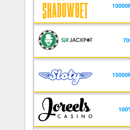
10000K
70
15000K
100