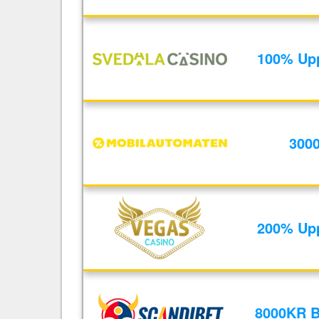
100% Upp
300
200% Upp
8000KR B