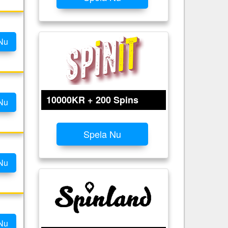
Nu
10000KR + 200 Spins
Nu
Spela Nu
Nu
Nu